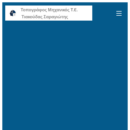
Τοπογράφος Μηχανικός T.E.
Τιακούδας Σαραγιώτης