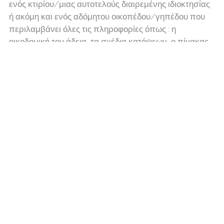
ενός κτιρίου/μιας αυτοτελούς διαιρεμένης ιδιοκτησίας
ή ακόμη και ενός αδόμητου οικοπέδου/γηπέδου που
περιλαμβάνει όλες τις πληροφορίες όπως : η
οικοδομική του άδεια, τα σχέδια κατόψεων, ο πίνακας
χιλιοστών, το πιστοποιητικό ελέγχου κατασκευής, το
πιστοποιητικό ενεργειακής απόδοσης, δηλώσεις
υπαγωγής σε νόμους αυθαιρέτων κ.λπ..
Δασικοί Χάρτες
Ο σκοπός των Δασικών Χαρτών είναι να διαχωρίσουν
οριστικά τις δασικές εκτάσεις της Χώρας, που
προστατεύονται από την Δασική Νομοθεσία, από τις
μη δασικές εκτάσεις που συνήθως ανήκουν σε
ιδιώτες. Αντιρρήσεις κατά του δασικού χάρτη μπορεί
να υποβάλλει κάθε φυσικό ή νομικό πρόσωπο που